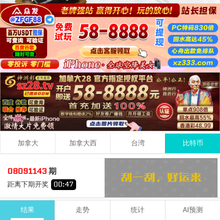
加拿大
加拿大西
台湾
比特币
2
7
3
12
08091143
期
+
+
=
距离下期开奖
00
:
47
小
双
结果
走势
统计
AI预测
期号
时间
号码